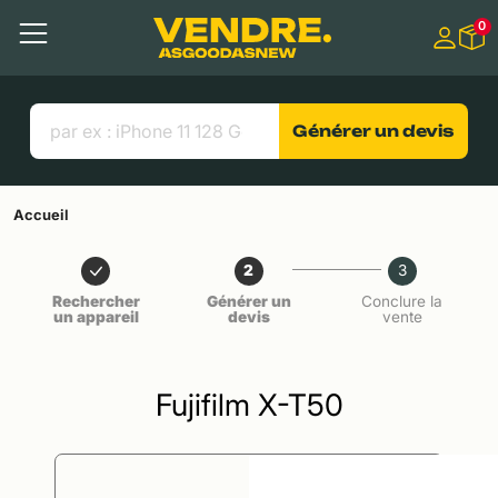
Aller à
0
Contenu principal
Menu
Recherche
Liens utiles
Générer un devis
Accueil
2
3
Rechercher
Générer un
Conclure la
un appareil
devis
vente
Fujifilm X-T50