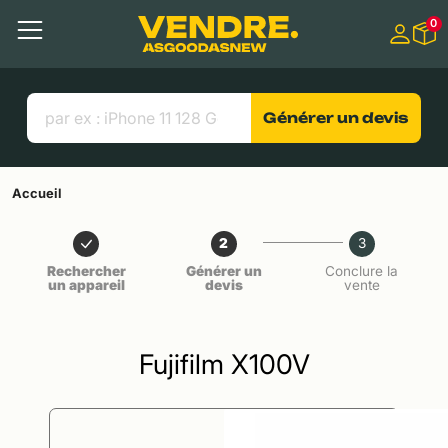
Aller à
0
Contenu principal
Menu
Recherche
Liens utiles
Générer un devis
Accueil
2
3
Rechercher
Générer un
Conclure la
un appareil
devis
vente
Fujifilm X100V