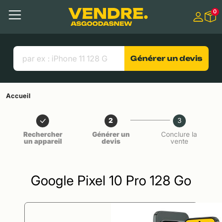
Aller à
0
Contenu principal
Menu
Recherche
Liens utiles
Générer un devis
Accueil
2
3
Rechercher
Générer un
Conclure la
un appareil
devis
vente
Google Pixel 10 Pro 128 Go