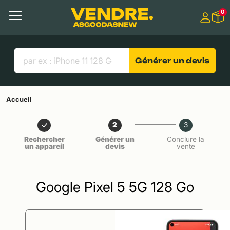
Aller à
0
Contenu principal
Menu
Recherche
Liens utiles
Générer un devis
Accueil
2
3
Rechercher
Générer un
Conclure la
un appareil
devis
vente
Google Pixel 5 5G 128 Go