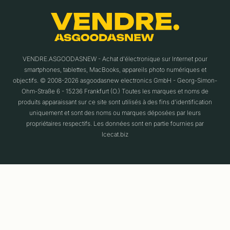
VENDRE.ASGOODASNEW - Achat d'électronique sur Internet pour
smartphones, tablettes, MacBooks, appareils photo numériques et
objectifs. © 2008-2026 asgoodasnew electronics GmbH - Georg-Simon-
Ohm-Straße 6 - 15236 Frankfurt (O.) Toutes les marques et noms de
produits apparaissant sur ce site sont utilisés à des fins d'identification
uniquement et sont des noms ou marques déposées par leurs
propriétaires respectifs. Les données sont en partie fournies par
Icecat.biz