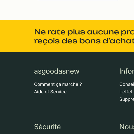
Ne rate plus aucune pr
reçois des bons d’achat
asgoodasnew
Info
Comment ça marche ?
Consei
Aide et Service
L’effet
Suppre
Sécurité
Nou