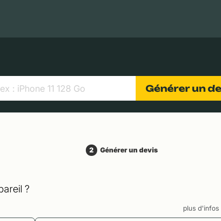
MacBooks Apple
Appareils photo numériques
Object
Générer un d
2
Générer un devis
areil ?
plus d'info