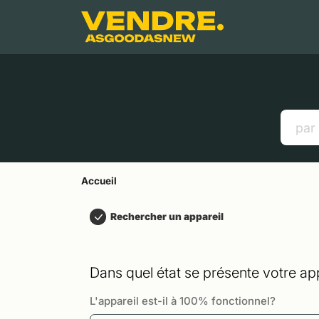
Aller à
Contenu principal
Menu
Recherche
Accueil
Smartphones
Tablettes
Liens utiles
Accueil
Rechercher un appareil
Dans quel état se présente votre app
L'appareil est-il à 100% fonctionnel?