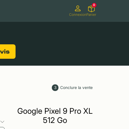
0
Connexion
Panier
ifs
Caméscopes
Consoles de jeux
evis
3
Conclure la vente
Google Pixel 9 Pro XL
512 Go
s