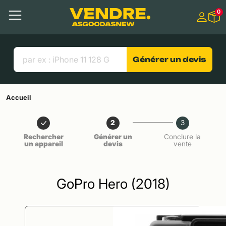
Aller à
0
Contenu principal
Menu
Recherche
Liens utiles
Générer un devis
Accueil
2
3
Rechercher
Générer un
Conclure la
un appareil
devis
vente
GoPro Hero (2018)