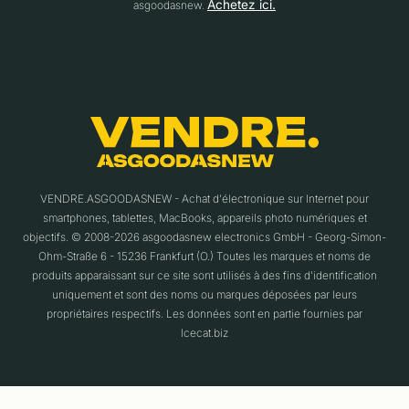
Achetez ici.
asgoodasnew.
VENDRE.ASGOODASNEW - Achat d'électronique sur Internet pour
smartphones, tablettes, MacBooks, appareils photo numériques et
objectifs. © 2008-2026 asgoodasnew electronics GmbH - Georg-Simon-
Ohm-Straße 6 - 15236 Frankfurt (O.) Toutes les marques et noms de
produits apparaissant sur ce site sont utilisés à des fins d'identification
uniquement et sont des noms ou marques déposées par leurs
propriétaires respectifs. Les données sont en partie fournies par
Icecat.biz