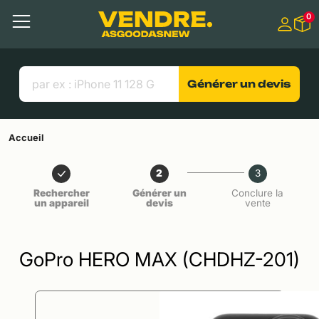
Aller à
0
Contenu principal
Menu
Recherche
Liens utiles
Générer un devis
Accueil
2
3
Rechercher
Générer un
Conclure la
un appareil
devis
vente
GoPro HERO MAX (CHDHZ-201)