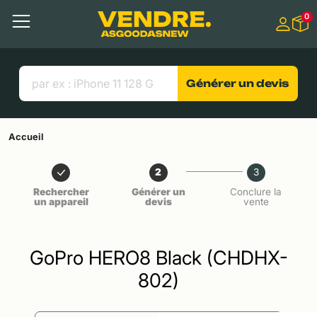
Aller à
0
Contenu principal
Menu
Recherche
Liens utiles
Générer un devis
Accueil
2
3
Rechercher
Générer un
Conclure la
un appareil
devis
vente
GoPro HERO8 Black (CHDHX-
802)