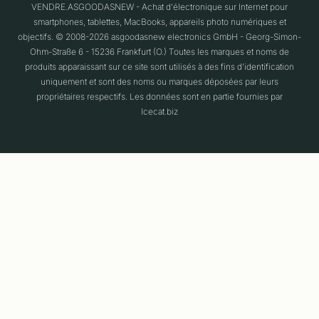
VENDRE.ASGOODASNEW - Achat d'électronique sur Internet pour
smartphones, tablettes, MacBooks, appareils photo numériques et
objectifs. © 2008-2026 asgoodasnew electronics GmbH - Georg-Simon-
Ohm-Straße 6 - 15236 Frankfurt (O.) Toutes les marques et noms de
produits apparaissant sur ce site sont utilisés à des fins d'identification
uniquement et sont des noms ou marques déposées par leurs
propriétaires respectifs. Les données sont en partie fournies par
Icecat.biz