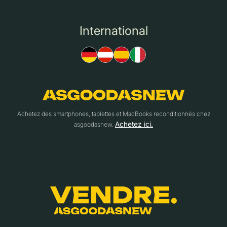
International
Achetez des smartphones, tablettes et MacBooks reconditionnés chez
Achetez ici.
asgoodasnew.