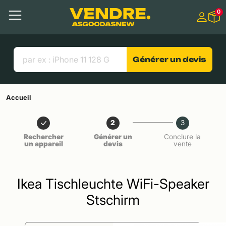
Aller à
0
Contenu principal
Menu
Recherche
Liens utiles
Générer un devis
Accueil
2
3
Rechercher
Générer un
Conclure la
un appareil
devis
vente
Ikea Tischleuchte WiFi-Speaker
Stschirm