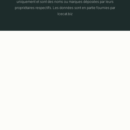
uniquement et sont des noms ou marques déposées par leurs
propriétaires respectifs. Les données sont en partie fournies par
Icecat.biz