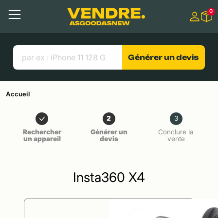
Aller à
0
Contenu principal
Menu
Recherche
Liens utiles
Générer un devis
Accueil
2
3
Rechercher
Générer un
Conclure la
un appareil
devis
vente
Insta360 X4