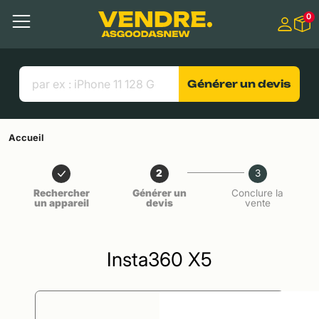
Aller à
0
Contenu principal
Menu
Recherche
Liens utiles
Générer un devis
Accueil
2
3
Rechercher
Générer un
Conclure la
un appareil
devis
vente
Insta360 X5