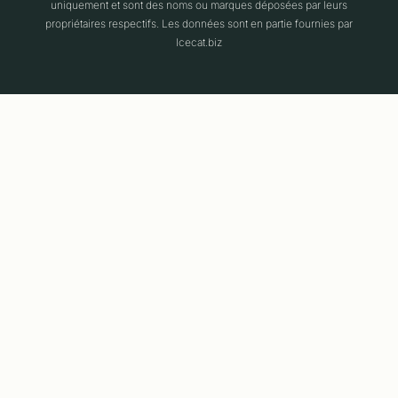
uniquement et sont des noms ou marques déposées par leurs
propriétaires respectifs. Les données sont en partie fournies par
Icecat.biz