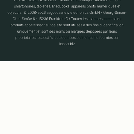
smartphones, tablettes, MacBooks, appareils photo numériques et
objectifs. © 2008-2026 asgoodasnew electronics GmbH - Georg-Simon-
Ohm-Straße 6 - 15236 Frankfurt (O.) Toutes les marques et noms de
produits apparaissant sur ce site sont utilisés à des fins d'identification
uniquement et sont des noms ou marques déposées par leurs
propriétaires respectifs. Les données sont en partie fournies par
Icecat.biz