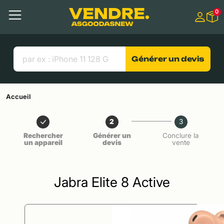
Aller à
0
Contenu principal
Menu
Recherche
Liens utiles
Générer un devis
Accueil
2
3
Rechercher
Générer un
Conclure la
un appareil
devis
vente
Jabra Elite 8 Active