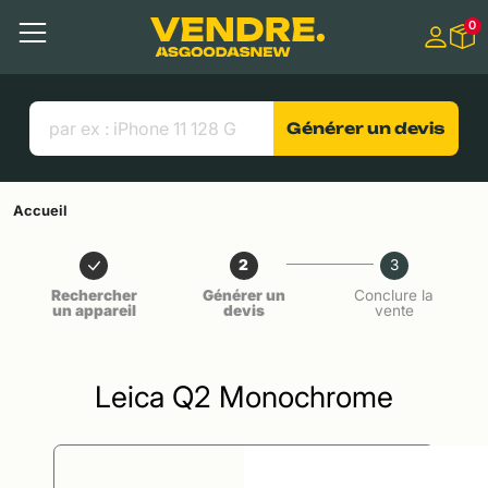
Aller à
0
Contenu principal
Menu
Recherche
Liens utiles
Générer un devis
Accueil
2
3
Rechercher
Générer un
Conclure la
un appareil
devis
vente
Leica Q2 Monochrome