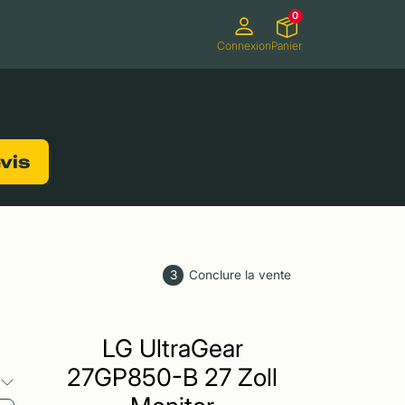
0
Connexion
Panier
ifs
Caméscopes
Consoles de jeux
evis
3
Conclure la vente
LG UltraGear
27GP850-B 27 Zoll
s