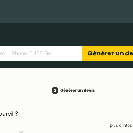
MacBooks Apple
Appareils photo numériques
Object
Générer un d
2
Générer un devis
areil ?
plus d'info