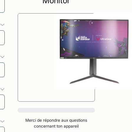
Monitor
s
s
s
0%
Merci de répondre aux questions
s
concernant ton appareil