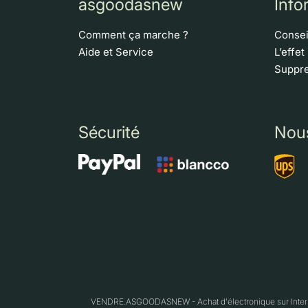
asgoodasnew
Info
Comment ça marche ?
Consei
Aide et Service
L’effet
Suppre
Sécurité
Nou
VENDRE.ASGOODASNEW - Achat d'électronique sur Interne