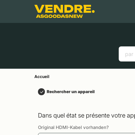
Aller à
Contenu principal
Menu
Recherche
Accueil
Smartphones
Tablettes
Liens utiles
Accueil
Rechercher un appareil
Dans quel état se présente votre app
Original HDMI-Kabel vorhanden?