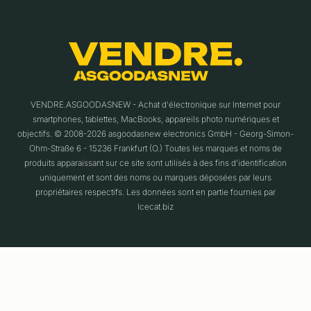
VENDRE.ASGOODASNEW - Achat d'électronique sur Internet pour
smartphones, tablettes, MacBooks, appareils photo numériques et
objectifs. © 2008-2026 asgoodasnew electronics GmbH - Georg-Simon-
Ohm-Straße 6 - 15236 Frankfurt (O.) Toutes les marques et noms de
produits apparaissant sur ce site sont utilisés à des fins d'identification
uniquement et sont des noms ou marques déposées par leurs
propriétaires respectifs. Les données sont en partie fournies par
Icecat.biz