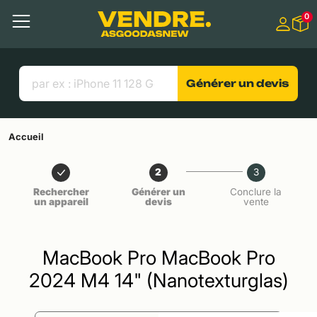
Aller à
0
Contenu principal
Menu
Recherche
Liens utiles
Générer un devis
Accueil
2
3
Rechercher
Générer un
Conclure la
un appareil
devis
vente
MacBook Pro MacBook Pro
2024 M4 14" (Nanotexturglas)