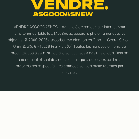
VENDRE.ASGOODASNEW - Achat d'électronique sur Internet pour
smartphones, tablettes, MacBooks, appareils photo numériques et
objectifs. © 2008-2026 asgoodasnew electronics GmbH - Georg-Simon-
Ohm-Straße 6 - 15236 Frankfurt (O.) Toutes les marques et noms de
produits apparaissant sur ce site sont utilisés à des fins d'identification
uniquement et sont des noms ou marques déposées par leurs
propriétaires respectifs. Les données sont en partie fournies par
Icecat.biz