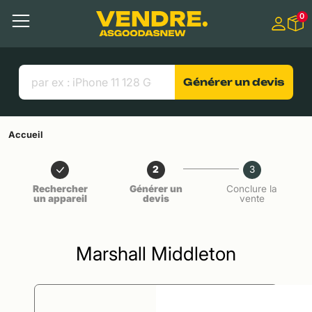
Aller à
0
Contenu principal
Menu
Recherche
Liens utiles
Générer un devis
Accueil
2
3
Rechercher
Générer un
Conclure la
un appareil
devis
vente
Marshall Middleton