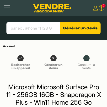
Aller à
0
Contenu principal
Menu
Recherche
Liens utiles
Générer un devis
Accueil
2
3
Rechercher
Générer un
Conclure la
un appareil
devis
vente
Microsoft Microsoft Surface Pro
11 - 256GB 16GB - Snapdragon X
Plus - Win11 Home 256 Go