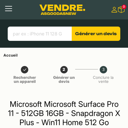
Aller à
0
Contenu principal
Menu
Recherche
Liens utiles
Générer un devis
Accueil
2
3
Rechercher
Générer un
Conclure la
un appareil
devis
vente
Microsoft Microsoft Surface Pro
11 - 512GB 16GB - Snapdragon X
Plus - Win11 Home 512 Go