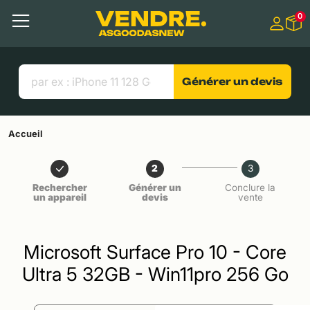
Aller à
0
Contenu principal
Menu
Recherche
Liens utiles
Générer un devis
Accueil
2
3
Rechercher
Générer un
Conclure la
un appareil
devis
vente
Microsoft Surface Pro 10 - Core
Ultra 5 32GB - Win11pro 256 Go