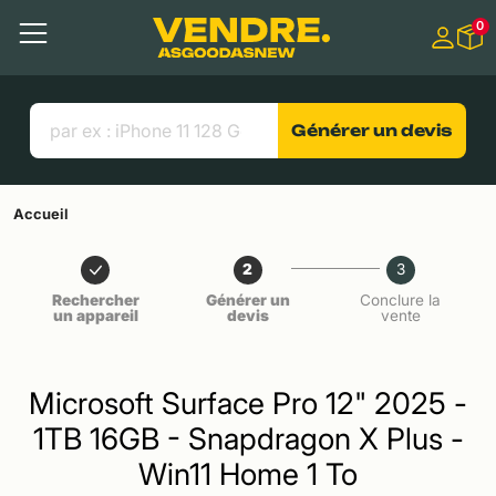
Aller à
0
Contenu principal
Menu
Recherche
Liens utiles
Générer un devis
Accueil
2
3
Rechercher
Générer un
Conclure la
un appareil
devis
vente
Microsoft Surface Pro 12" 2025 -
1TB 16GB - Snapdragon X Plus -
Win11 Home 1 To