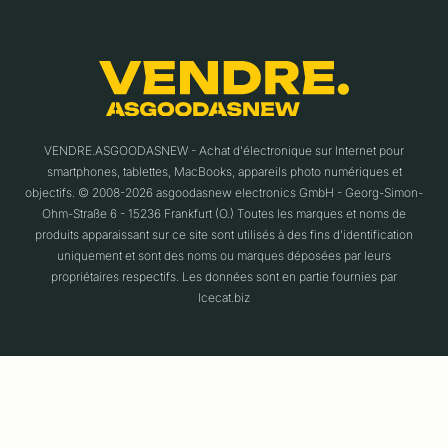
VENDRE.ASGOODASNEW - Achat d'électronique sur Internet pour
smartphones, tablettes, MacBooks, appareils photo numériques et
objectifs. © 2008-2026 asgoodasnew electronics GmbH - Georg-Simon-
Ohm-Straße 6 - 15236 Frankfurt (O.) Toutes les marques et noms de
produits apparaissant sur ce site sont utilisés à des fins d'identification
uniquement et sont des noms ou marques déposées par leurs
propriétaires respectifs. Les données sont en partie fournies par
Icecat.biz