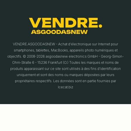
VENDRE.ASGOODASNEW - Achat d'électronique sur Internet pour
smartphones, tablettes, MacBooks, appareils photo numériques et
objectifs. © 2008-2026 asgoodasnew electronics GmbH - Georg-Simon-
Ohm-Straße 6 - 15236 Frankfurt (O.) Toutes les marques et noms de
produits apparaissant sur ce site sont utilisés à des fins d'identification
uniquement et sont des noms ou marques déposées par leurs
propriétaires respectifs. Les données sont en partie fournies par
Icecat.biz