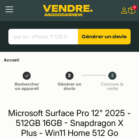
Aller à
0
Contenu principal
Menu
Recherche
Liens utiles
Générer un devis
Accueil
2
3
Rechercher
Générer un
Conclure la
un appareil
devis
vente
Microsoft Surface Pro 12" 2025 -
512GB 16GB - Snapdragon X
Plus - Win11 Home 512 Go