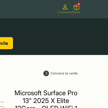
0
Connexion
Panier
ifs
Caméscopes
Consoles de jeux
evis
3
Conclure la vente
Microsoft Surface Pro
13" 2025 X Elite
s