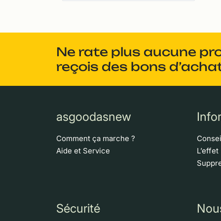
Ne rate plus aucune pr
reçois des bons d’achat
asgoodasnew
Info
Comment ça marche ?
Consei
Aide et Service
L’effet
Suppre
Sécurité
Nou