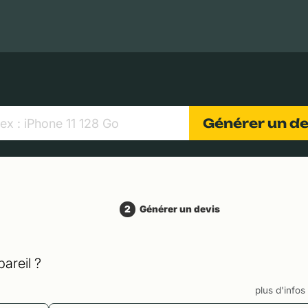
MacBooks Apple
Appareils photo numériques
Object
Générer un d
2
Générer un devis
areil ?
plus d'info