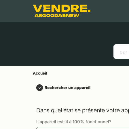
Aller à
Contenu principal
Menu
Recherche
Accueil
Smartphones
Tablettes
Liens utiles
Accueil
Rechercher un appareil
Dans quel état se présente votre app
L'appareil est-il à 100% fonctionnel?