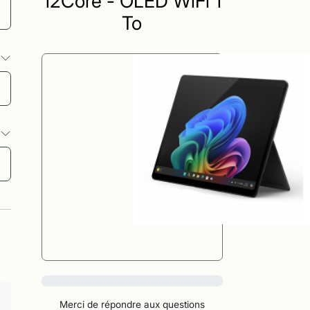
12Core - OLED WiFi 1
To
s
s
0%
Merci de répondre aux questions