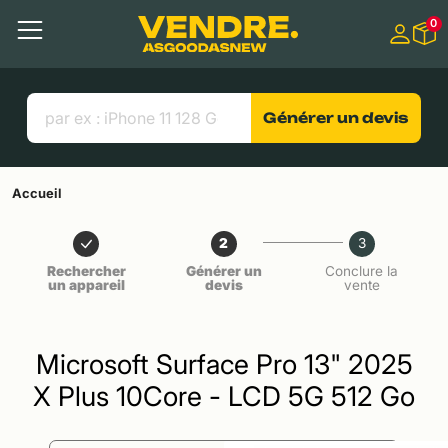
Aller à
0
Contenu principal
Menu
Recherche
Liens utiles
Générer un devis
Accueil
2
3
Rechercher
Générer un
Conclure la
un appareil
devis
vente
Microsoft Surface Pro 13" 2025
X Plus 10Core - LCD 5G 512 Go