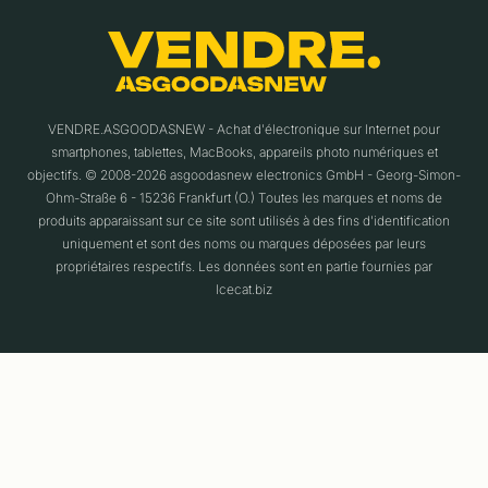
VENDRE.ASGOODASNEW - Achat d'électronique sur Internet pour
smartphones, tablettes, MacBooks, appareils photo numériques et
objectifs. © 2008-2026 asgoodasnew electronics GmbH - Georg-Simon-
Ohm-Straße 6 - 15236 Frankfurt (O.) Toutes les marques et noms de
produits apparaissant sur ce site sont utilisés à des fins d'identification
uniquement et sont des noms ou marques déposées par leurs
propriétaires respectifs. Les données sont en partie fournies par
Icecat.biz