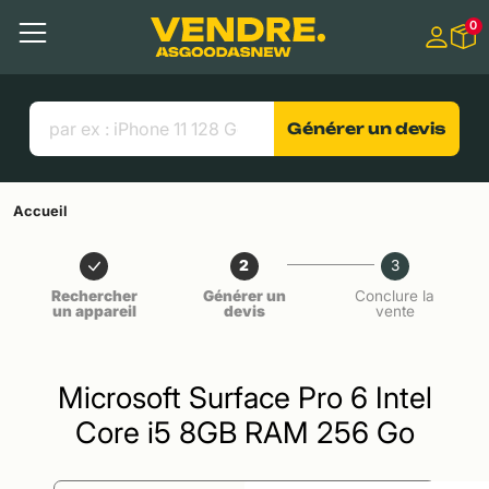
Aller à
0
Contenu principal
Menu
Recherche
Liens utiles
Générer un devis
Accueil
2
3
Rechercher
Générer un
Conclure la
un appareil
devis
vente
Microsoft Surface Pro 6 Intel
Core i5 8GB RAM 256 Go