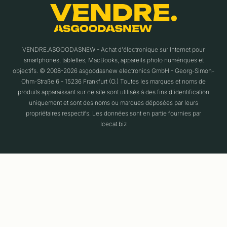
VENDRE.ASGOODASNEW - Achat d'électronique sur Internet pour
smartphones, tablettes, MacBooks, appareils photo numériques et
objectifs. © 2008-2026 asgoodasnew electronics GmbH - Georg-Simon-
Ohm-Straße 6 - 15236 Frankfurt (O.) Toutes les marques et noms de
produits apparaissant sur ce site sont utilisés à des fins d'identification
uniquement et sont des noms ou marques déposées par leurs
propriétaires respectifs. Les données sont en partie fournies par
Icecat.biz