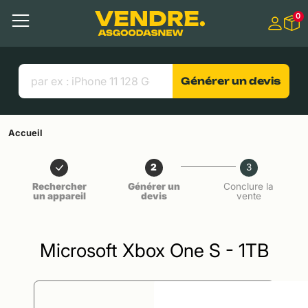
Aller à
0
Contenu principal
Menu
Recherche
Liens utiles
Générer un devis
Accueil
2
3
Rechercher
Générer un
Conclure la
un appareil
devis
vente
Microsoft Xbox One S - 1TB