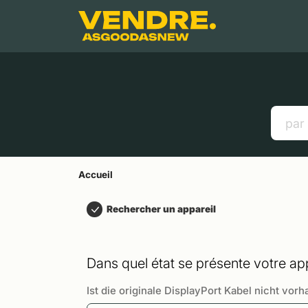
Aller à
Contenu principal
Menu
Recherche
Accueil
Smartphones
Tablettes
Liens utiles
Accueil
Rechercher un appareil
Dans quel état se présente votre app
Ist die originale DisplayPort Kabel nicht vorh