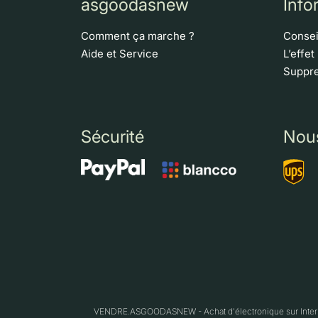
asgoodasnew
Info
Comment ça marche ?
Consei
Aide et Service
L’effet
Suppre
Sécurité
Nou
VENDRE.ASGOODASNEW - Achat d'électronique sur Interne