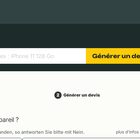
MacBooks Apple
Appareils photo numériques
Object
Générer un d
2
Générer un devis
areil ?
anden, so antworten Sie bitte mit Nein.
plus d'info