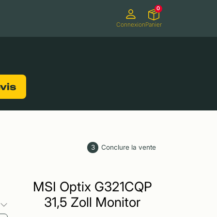
0
Connexion
Panier
ifs
Caméscopes
Consoles de jeux
evis
3
Conclure la vente
MSI Optix G321CQP
31,5 Zoll Monitor
s