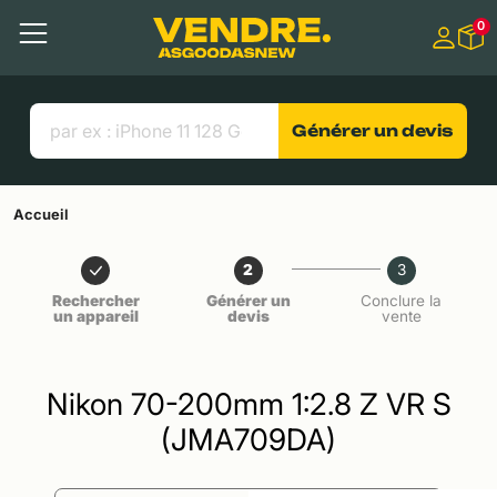
Aller à
0
Contenu principal
Menu
Recherche
Liens utiles
Générer un devis
Accueil
2
3
Rechercher
Générer un
Conclure la
un appareil
devis
vente
Nikon 70-200mm 1:2.8 Z VR S
(JMA709DA)