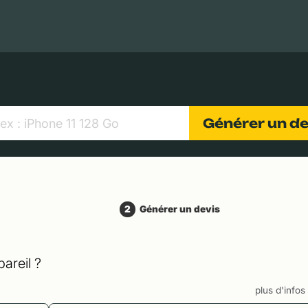
MacBooks Apple
Appareils photo numériques
Object
Générer un d
2
Générer un devis
areil ?
plus d'info