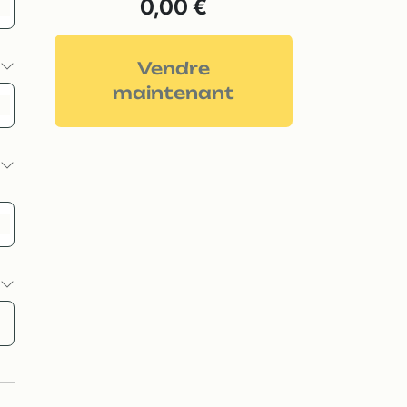
0,00 €
s
Vendre
maintenant
s
s