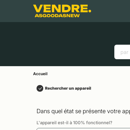
Aller à
Contenu principal
Menu
Recherche
Accueil
Smartphones
Tablettes
Liens utiles
Accueil
Rechercher un appareil
Dans quel état se présente votre app
L'appareil est-il à 100% fonctionnel?