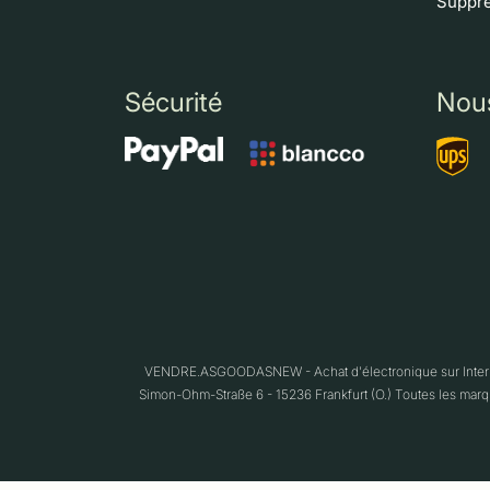
Suppre
Sécurité
Nou
VENDRE.ASGOODASNEW - Achat d'électronique sur Interne
Simon-Ohm-Straße 6 - 15236 Frankfurt (O.) Toutes les marqu