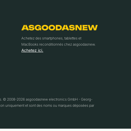
Achetez des smartphones, tablettes et
MacBooks reconditionnés chez asgoodasnew.
Achetez ici.
ifs. © 2008-2026 asgoodasnew electronics GmbH - Georg-
ication uniquement et sont des noms ou marques déposées par