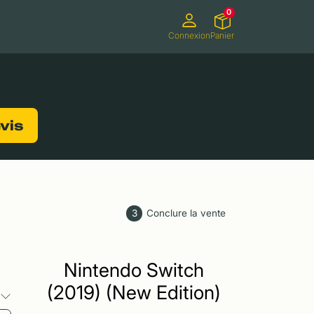
0
Connexion
Panier
ifs
Caméscopes
Consoles de jeux
evis
3
Conclure la vente
Nintendo Switch
(2019) (New Edition)
s