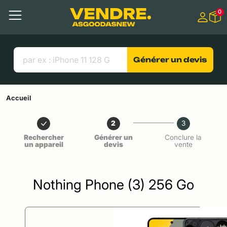
Aller à
0
Contenu principal
Menu
Recherche
Liens utiles
Générer un devis
Accueil
2
3
Rechercher
Générer un
Conclure la
un appareil
devis
vente
Nothing Phone (3) 256 Go