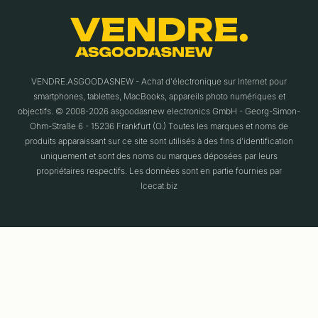
VENDRE.ASGOODASNEW - Achat d'électronique sur Internet pour
smartphones, tablettes, MacBooks, appareils photo numériques et
objectifs. © 2008-2026 asgoodasnew electronics GmbH - Georg-Simon-
Ohm-Straße 6 - 15236 Frankfurt (O.) Toutes les marques et noms de
produits apparaissant sur ce site sont utilisés à des fins d'identification
uniquement et sont des noms ou marques déposées par leurs
propriétaires respectifs. Les données sont en partie fournies par
Icecat.biz