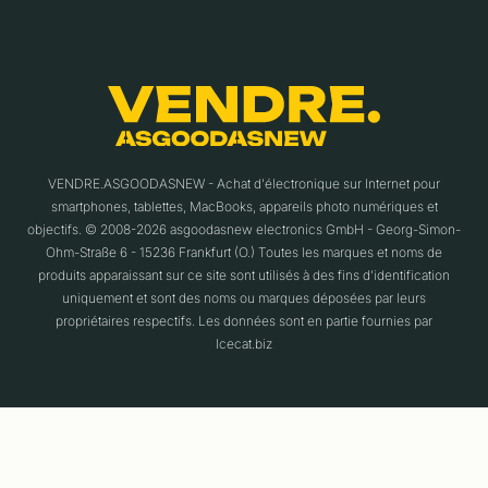
VENDRE.ASGOODASNEW - Achat d'électronique sur Internet pour
smartphones, tablettes, MacBooks, appareils photo numériques et
objectifs. © 2008-2026 asgoodasnew electronics GmbH - Georg-Simon-
Ohm-Straße 6 - 15236 Frankfurt (O.) Toutes les marques et noms de
produits apparaissant sur ce site sont utilisés à des fins d'identification
uniquement et sont des noms ou marques déposées par leurs
propriétaires respectifs. Les données sont en partie fournies par
Icecat.biz