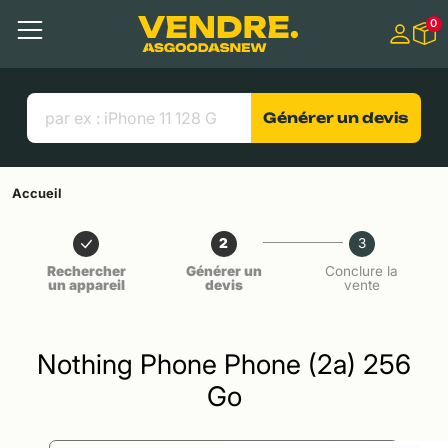
Aller à
0
Contenu principal
Menu
Recherche
Liens utiles
Générer un devis
Accueil
2
3
Rechercher
Générer un
Conclure la
un appareil
devis
vente
Nothing Phone Phone (2a) 256
Go