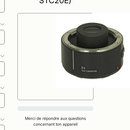
STC20E)
s
s
s
0%
Merci de répondre aux questions
s
concernant ton appareil