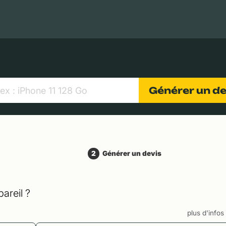
MacBooks Apple
Appareils photo numériques
Object
Générer un d
2
Générer un devis
areil ?
plus d'info