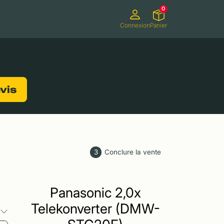
0
Connexion
Panier
ifs
Caméscopes
Consoles de jeux
evis
3
Conclure la vente
Panasonic 2,0x
Telekonverter (DMW-
s