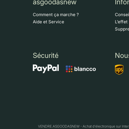
asgoodasnew
Info
Comment ça marche ?
Consei
Aide et Service
L’effet
Suppre
Sécurité
Nou
VENDRE.ASGOODASNEW - Achat d'électronique sur Interne