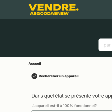
Aller à
Contenu principal
Menu
Recherche
Accueil
Smartphones
Tablettes
Liens utiles
Accueil
Rechercher un appareil
Dans quel état se présente votre app
L'appareil est-il à 100% fonctionnel?