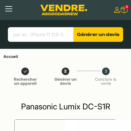
Aller à
0
Contenu principal
Menu
Recherche
Liens utiles
Générer un devis
Accueil
2
3
Rechercher
Générer un
Conclure la
un appareil
devis
vente
Panasonic Lumix DC-S1R