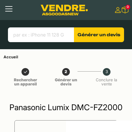
Aller à
0
Contenu principal
Menu
Recherche
Liens utiles
Générer un devis
Accueil
2
3
Rechercher
Générer un
Conclure la
un appareil
devis
vente
Panasonic Lumix DMC-FZ2000