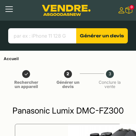
Aller à
0
Contenu principal
Menu
Recherche
Liens utiles
Générer un devis
Accueil
2
3
Rechercher
Générer un
Conclure la
un appareil
devis
vente
Panasonic Lumix DMC-FZ300