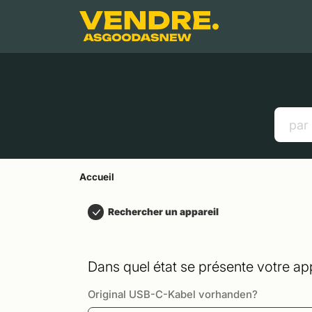
Aller à
Contenu principal
Menu
Recherche
Accueil
Smartphones
Tablettes
Liens utiles
Accueil
Rechercher un appareil
Dans quel état se présente votre app
Original USB-C-Kabel vorhanden?