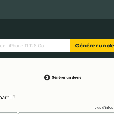
MacBooks Apple
Appareils photo numériques
Object
Générer un d
2
Générer un devis
areil ?
plus d'info