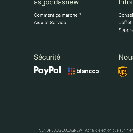
asgoodasnew
Info
Comment ça marche ?
Consei
Aide et Service
L’effet
Suppre
Sécurité
Nou
VENDRE.ASGOODASNEW - Achat d'électronique sur Interne