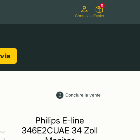
0
Connexion
Panier
ifs
Caméscopes
Consoles de jeux
evis
3
Conclure la vente
Philips E-line
346E2CUAE 34 Zoll
s