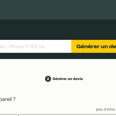
MacBooks Apple
Appareils photo numériques
Object
Générer un d
2
Générer un devis
areil ?
plus d'info