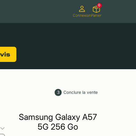
0
Connexion
Panier
ifs
Caméscopes
Consoles de jeux
evis
3
Conclure la vente
Samsung Galaxy A57
5G 256 Go
s