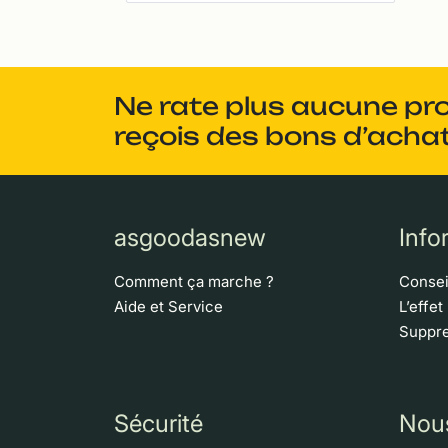
Ne rate plus aucune pr
reçois des bons d’achat
asgoodasnew
Info
Comment ça marche ?
Consei
Aide et Service
L’effet
Suppre
Sécurité
Nou