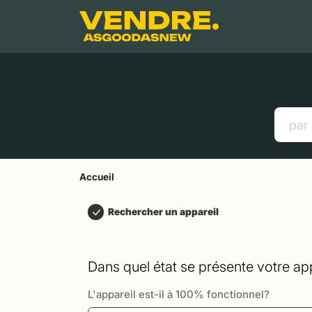
Aller à
Contenu principal
Menu
Recherche
Accueil
Smartphones
Tablettes
Liens utiles
Accueil
Rechercher un appareil
Dans quel état se présente votre app
L'appareil est-il à 100% fonctionnel?