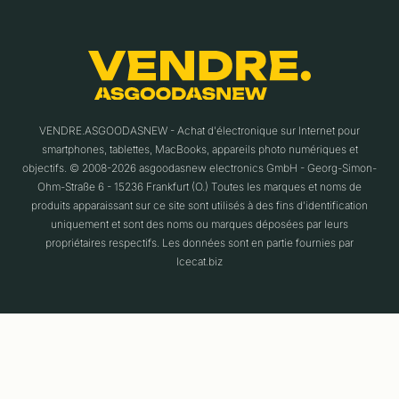
VENDRE.ASGOODASNEW - Achat d'électronique sur Internet pour
smartphones, tablettes, MacBooks, appareils photo numériques et
objectifs. © 2008-2026 asgoodasnew electronics GmbH - Georg-Simon-
Ohm-Straße 6 - 15236 Frankfurt (O.) Toutes les marques et noms de
produits apparaissant sur ce site sont utilisés à des fins d'identification
uniquement et sont des noms ou marques déposées par leurs
propriétaires respectifs. Les données sont en partie fournies par
Icecat.biz