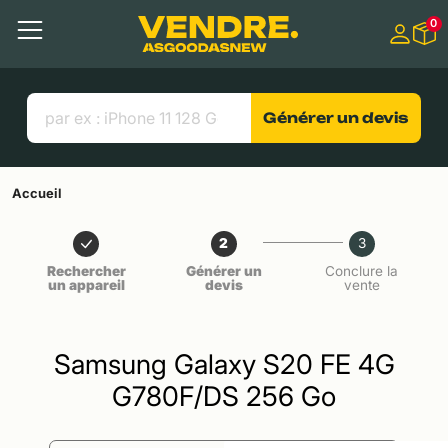
Aller à
0
Contenu principal
Menu
Recherche
Liens utiles
Générer un devis
Accueil
2
3
Rechercher
Générer un
Conclure la
un appareil
devis
vente
Samsung Galaxy S20 FE 4G
G780F/DS 256 Go