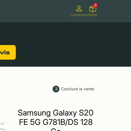
0
Connexion
Panier
ifs
Caméscopes
Consoles de jeux
evis
3
Conclure la vente
Samsung Galaxy S20
FE 5G G781B/DS 128
s