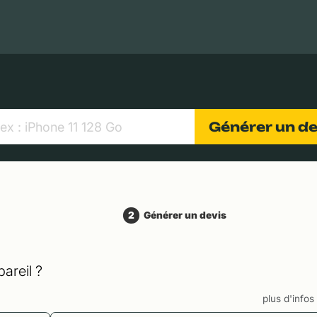
MacBooks Apple
Appareils photo numériques
Object
Générer un d
2
Générer un devis
areil ?
plus d'info