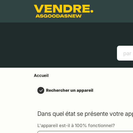
Aller à
Contenu principal
Menu
Recherche
Accueil
Smartphones
Tablettes
Liens utiles
Accueil
Rechercher un appareil
Dans quel état se présente votre app
L'appareil est-il à 100% fonctionnel?