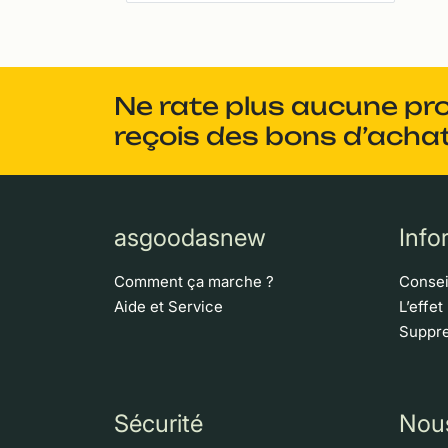
Ne rate plus aucune pr
reçois des bons d’achat
asgoodasnew
Info
Comment ça marche ?
Consei
Aide et Service
L’effet
Suppre
Sécurité
Nou