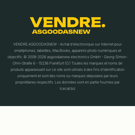
VENDRE.ASGOODASNEW - Achat d'électronique sur Internet pour
smartphones, tablettes, MacBooks, appareils photo numériques et
objectifs. © 2008-2026 asgoodasnew electronics GmbH - Georg-Simon-
Ohm-Straße 6 - 15236 Frankfurt (O.) Toutes les marques et noms de
produits apparaissant sur ce site sont utilisés à des fins d'identification
uniquement et sont des noms ou marques déposées par leurs
propriétaires respectifs. Les données sont en partie fournies par
Icecat.biz