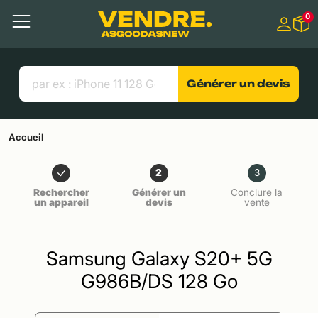
Aller à
0
Contenu principal
Menu
Recherche
Liens utiles
Générer un devis
Accueil
2
3
Rechercher
Générer un
Conclure la
un appareil
devis
vente
Samsung Galaxy S20+ 5G
G986B/DS 128 Go