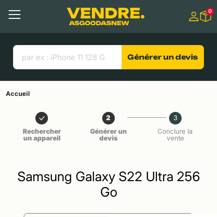
Aller à
0
Contenu principal
Menu
Recherche
Liens utiles
Générer un devis
Accueil
2
3
Rechercher
Générer un
Conclure la
un appareil
devis
vente
Samsung Galaxy S22 Ultra 256
Go