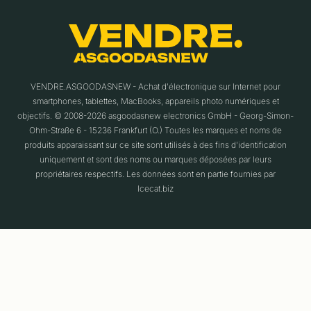
VENDRE.ASGOODASNEW - Achat d'électronique sur Internet pour
smartphones, tablettes, MacBooks, appareils photo numériques et
objectifs. © 2008-2026 asgoodasnew electronics GmbH - Georg-Simon-
Ohm-Straße 6 - 15236 Frankfurt (O.) Toutes les marques et noms de
produits apparaissant sur ce site sont utilisés à des fins d'identification
uniquement et sont des noms ou marques déposées par leurs
propriétaires respectifs. Les données sont en partie fournies par
Icecat.biz