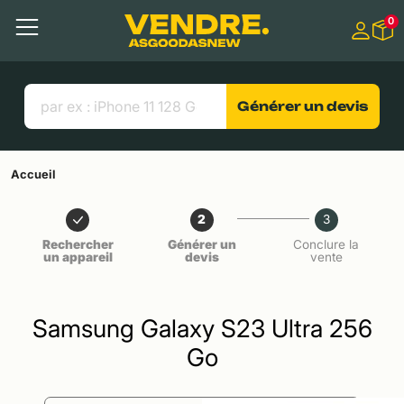
Aller à
0
Contenu principal
Menu
Recherche
Liens utiles
Générer un devis
Accueil
2
3
Rechercher
Générer un
Conclure la
un appareil
devis
vente
Samsung Galaxy S23 Ultra 256
Go