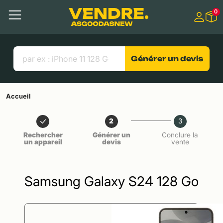
Aller à
0
Contenu principal
Menu
Recherche
Liens utiles
Générer un devis
Accueil
2
3
Rechercher
Générer un
Conclure la
un appareil
devis
vente
Samsung Galaxy S24 128 Go