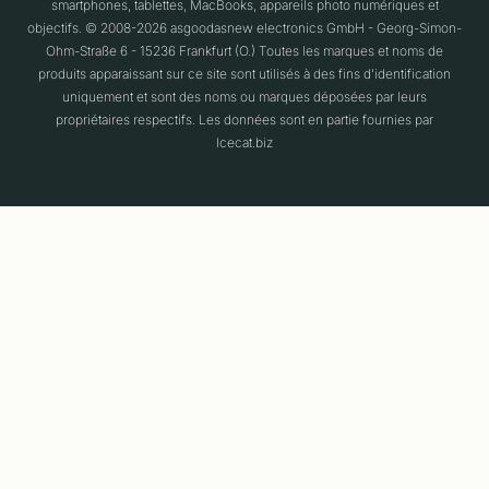
smartphones, tablettes, MacBooks, appareils photo numériques et
objectifs. © 2008-2026 asgoodasnew electronics GmbH - Georg-Simon-
Ohm-Straße 6 - 15236 Frankfurt (O.) Toutes les marques et noms de
produits apparaissant sur ce site sont utilisés à des fins d'identification
uniquement et sont des noms ou marques déposées par leurs
propriétaires respectifs. Les données sont en partie fournies par
Icecat.biz