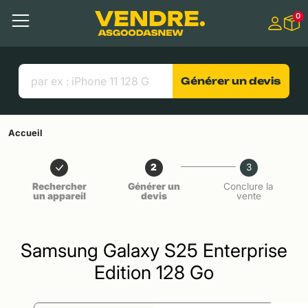
Aller à
0
Contenu principal
Menu
Recherche
Liens utiles
Générer un devis
Accueil
2
3
Rechercher
Générer un
Conclure la
un appareil
devis
vente
Samsung Galaxy S25 Enterprise
Edition 128 Go