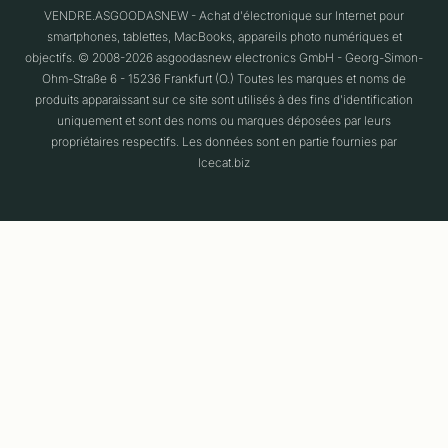
VENDRE.ASGOODASNEW - Achat d'électronique sur Internet pour
smartphones, tablettes, MacBooks, appareils photo numériques et
objectifs. © 2008-2026 asgoodasnew electronics GmbH - Georg-Simon-
Ohm-Straße 6 - 15236 Frankfurt (O.) Toutes les marques et noms de
produits apparaissant sur ce site sont utilisés à des fins d'identification
uniquement et sont des noms ou marques déposées par leurs
propriétaires respectifs. Les données sont en partie fournies par
Icecat.biz