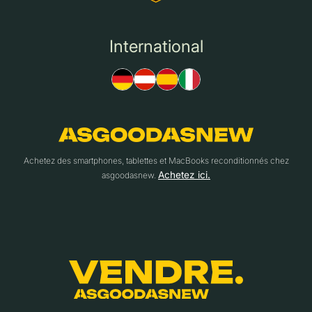
International
Achetez des smartphones, tablettes et MacBooks reconditionnés chez
Achetez ici.
asgoodasnew.