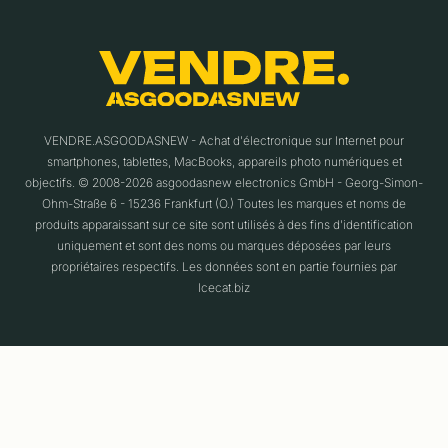
VENDRE.ASGOODASNEW - Achat d'électronique sur Internet pour
smartphones, tablettes, MacBooks, appareils photo numériques et
objectifs. © 2008-2026 asgoodasnew electronics GmbH - Georg-Simon-
Ohm-Straße 6 - 15236 Frankfurt (O.) Toutes les marques et noms de
produits apparaissant sur ce site sont utilisés à des fins d'identification
uniquement et sont des noms ou marques déposées par leurs
propriétaires respectifs. Les données sont en partie fournies par
Icecat.biz