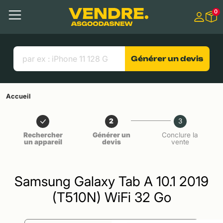
Aller à
0
Contenu principal
Menu
Recherche
Liens utiles
Générer un devis
Accueil
2
3
Rechercher
Générer un
Conclure la
un appareil
devis
vente
Samsung Galaxy Tab A 10.1 2019
(T510N) WiFi 32 Go