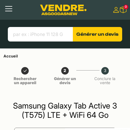
Aller à
0
Contenu principal
Menu
Recherche
Liens utiles
Générer un devis
Accueil
2
3
Rechercher
Générer un
Conclure la
un appareil
devis
vente
Samsung Galaxy Tab Active 3
(T575) LTE + WiFi 64 Go