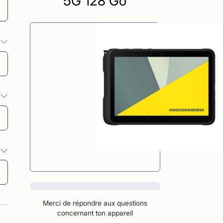
5G 128 Go
s
s
s
0%
Merci de répondre aux questions
concernant ton appareil