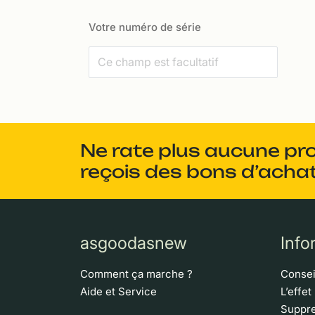
Votre numéro de série
Ne rate plus aucune pr
reçois des bons d’achat
asgoodasnew
Info
Comment ça marche ?
Consei
Aide et Service
L’effet
Suppre