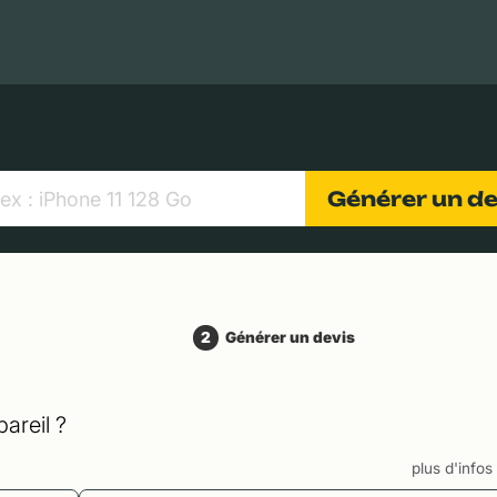
MacBooks Apple
Appareils photo numériques
Object
Générer un d
2
Générer un devis
areil ?
plus d'info