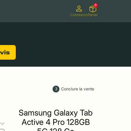
0
Connexion
Panier
ifs
Caméscopes
Consoles de jeux
evis
3
Conclure la vente
Samsung Galaxy Tab
Active 4 Pro 128GB
s