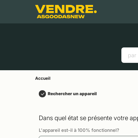
Aller à
Contenu principal
Menu
Recherche
Accueil
Smartphones
Tablettes
Liens utiles
Accueil
Rechercher un appareil
Dans quel état se présente votre app
L'appareil est-il à 100% fonctionnel?