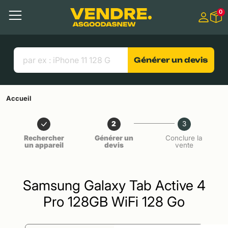
Aller à
0
Contenu principal
Menu
Recherche
Liens utiles
Générer un devis
Accueil
2
3
Rechercher
Générer un
Conclure la
un appareil
devis
vente
Samsung Galaxy Tab Active 4
Pro 128GB WiFi 128 Go