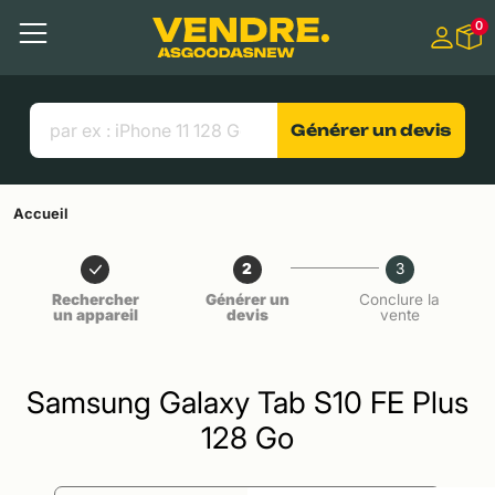
Aller à
0
Contenu principal
Menu
Recherche
Liens utiles
Générer un devis
Accueil
2
3
Rechercher
Générer un
Conclure la
un appareil
devis
vente
Samsung Galaxy Tab S10 FE Plus
128 Go