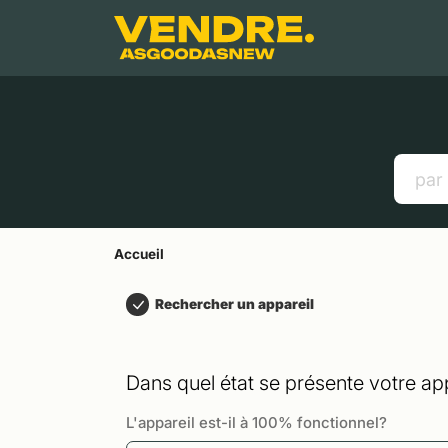
Aller à
Contenu principal
Menu
Recherche
Accueil
Smartphones
Tablettes
Liens utiles
Accueil
Rechercher un appareil
Dans quel état se présente votre app
L'appareil est-il à 100% fonctionnel?