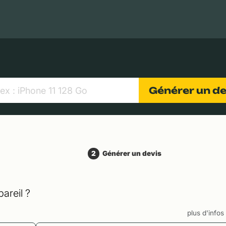
MacBooks Apple
Appareils photo numériques
Object
Générer un d
2
Générer un devis
areil ?
plus d'info