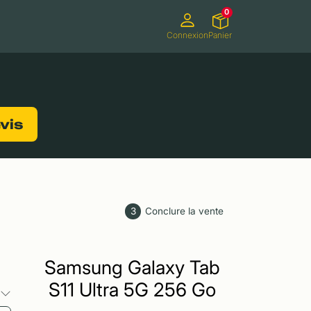
0
Connexion
Panier
ifs
Caméscopes
Consoles de jeux
evis
3
Conclure la vente
Samsung Galaxy Tab
S11 Ultra 5G 256 Go
s