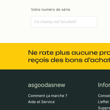
Votre numéro de série
Ne rate plus aucune pr
reçois des bons d’achat
asgoodasnew
Info
Comment ça marche ?
Consei
Aide et Service
L’effet
Suppre