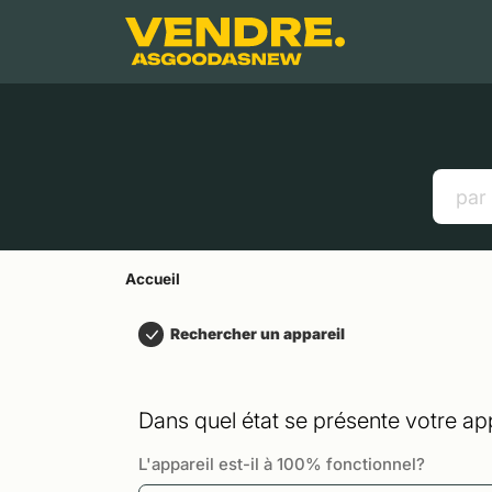
Aller à
Contenu principal
Menu
Recherche
Accueil
Smartphones
Tablettes
Liens utiles
Accueil
Rechercher un appareil
Dans quel état se présente votre app
L'appareil est-il à 100% fonctionnel?