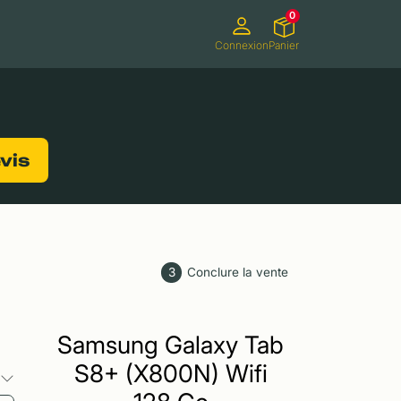
0
Connexion
Panier
ifs
Caméscopes
Consoles de jeux
evis
3
Conclure la vente
Samsung Galaxy Tab
S8+ (X800N) Wifi
s