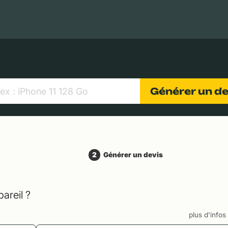
MacBooks Apple
Appareils photo numériques
Object
Générer un d
2
Générer un devis
areil ?
plus d'info