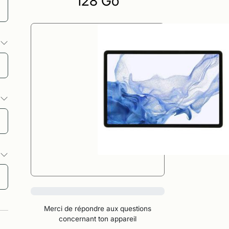
128 Go
s
s
s
0%
Merci de répondre aux questions
concernant ton appareil