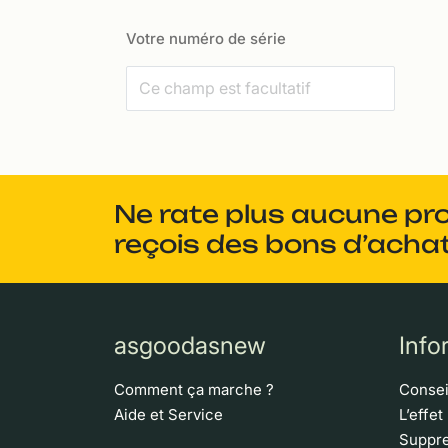
Votre numéro de série
Ne rate plus aucune pr
reçois des bons d’achat
asgoodasnew
Info
Comment ça marche ?
Consei
Aide et Service
L’effet
Suppre